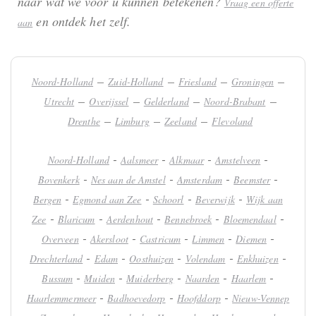
naar wat we voor u kunnen betekenen?
Vraag een offerte
en ontdek het zelf.
aan
–
–
–
–
Noord-Holland
Zuid-Holland
Friesland
Groningen
–
–
–
–
Utrecht
Overijssel
Gelderland
Noord-Brabant
–
–
–
Drenthe
Limburg
Zeeland
Flevoland
-
-
-
-
Noord-Holland
Aalsmeer
Alkmaar
Amstelveen
-
-
-
-
Bovenkerk
Nes aan de Amstel
Amsterdam
Beemster
-
-
-
-
Bergen
Egmond aan Zee
Schoorl
Beverwijk
Wijk aan
-
-
-
-
-
Zee
Blaricum
Aerdenhout
Bennebroek
Bloemendaal
-
-
-
-
-
Overveen
Akersloot
Castricum
Limmen
Diemen
-
-
-
-
-
Drechterland
Edam
Oosthuizen
Volendam
Enkhuizen
-
-
-
-
-
Bussum
Muiden
Muiderberg
Naarden
Haarlem
-
-
-
Haarlemmermeer
Badhoevedorp
Hoofddorp
Nieuw-Vennep