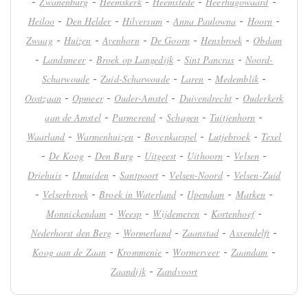
-
-
-
-
-
Zwanenburg
Heemskerk
Heemstede
Heerhugowaard
-
-
-
-
-
Heiloo
Den Helder
Hilversum
Anna Paulowna
Hoorn
-
-
-
-
-
Zwaag
Huizen
Avenhorn
De Goorn
Hensbroek
Obdam
-
-
-
-
Landsmeer
Broek op Langedijk
Sint Pancras
Noord-
-
-
-
-
Scharwoude
Zuid-Scharwoude
Laren
Medemblik
-
-
-
-
Oostzaan
Opmeer
Ouder-Amstel
Duivendrecht
Ouderkerk
-
-
-
-
aan de Amstel
Purmerend
Schagen
Tuitjenhorn
-
-
-
-
Waarland
Warmenhuizen
Bovenkarspel
Lutjebroek
Texel
-
-
-
-
-
-
De Koog
Den Burg
Uitgeest
Uithoorn
Velsen
-
-
-
-
Driehuis
IJmuiden
Santpoort
Velsen-Noord
Velsen-Zuid
-
-
-
-
-
Velserbroek
Broek in Waterland
Ilpendam
Marken
-
-
-
-
Monnickendam
Weesp
Wijdemeren
Kortenhoef
-
-
-
-
Nederhorst den Berg
Wormerland
Zaanstad
Assendelft
-
-
-
-
Koog aan de Zaan
Krommenie
Wormerveer
Zaandam
-
Zaandijk
Zandvoort