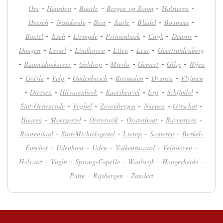
-
-
-
-
-
Oss
Heusden
Baarle
Bergen op Zoom
Halsteren
-
-
-
-
-
-
Heesch
Nistelrode
Best
Aarle
Bladel
Boxmeer
-
-
-
-
-
-
Boxtel
Esch
Liempde
Prinsenbeek
Cuijk
Deurne
-
-
-
-
-
Dongen
Eersel
Eindhoven
Etten
Leur
Geertruidenberg
-
-
-
-
-
-
Raamsdonksveer
Geldrop
Mierlo
Gemert
Gilze
Rijen
-
-
-
-
-
-
Goirle
Velp
Oudenbosch
Rosmalen
Drunen
Vlijmen
-
-
-
-
-
-
Diessen
Hilvarenbeek
Kaatsheuvel
Erp
Schijndel
-
-
-
-
-
Sint-Oedenrode
Veghel
Zevenbergen
Nuenen
Oirschot
-
-
-
-
-
Haaren
Moergestel
Oisterwijk
Oosterhout
Ravenstein
-
-
-
-
Roosendaal
Sint-Michielsgestel
Lierop
Someren
Berkel-
-
-
-
-
-
Enschot
Udenhout
Uden
Valkenswaard
Veldhoven
-
-
-
-
-
Helvoirt
Vught
Sprang-Capelle
Waalwijk
Hoogerheide
-
-
Putte
Rijsbergen
Zundert