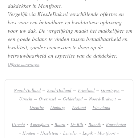
dakdekker in Montfoort.
Vergelijk via KiesJeDak.nl verschillende offertes en
kies voor een betaalbare en kwalitatieve oplossing
voor uw dak. De vergelijking maakt het makkelijker om
een goede balans te vinden tussen betaalbaarheid en
kwaliteit, zonder concessies te doen op de
betrouwbaarheid en expertise van de dakdekker.
Offerte aanvragen
–
–
–
–
Noord-Holland
Zuid-Holland
Friesland
Groningen
–
–
–
–
Utrecht
Overijssel
Gelderland
Noord-Brabant
–
–
–
Drenthe
Limburg
Zeeland
Flevoland
-
-
-
-
-
Utrecht
Amersfoort
Baarn
De Bilt
Bunnik
Bunschoten
-
-
-
-
-
-
Houten
IJsselstein
Leusden
Lopik
Montfoort